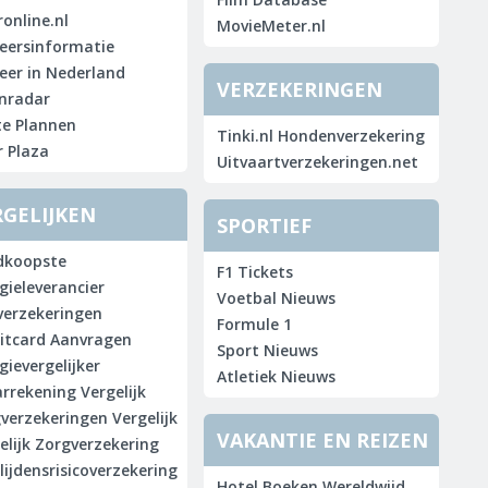
online.nl
MovieMeter.nl
eersinformatie
eer in Nederland
VERZEKERINGEN
nradar
e Plannen
Tinki.nl Hondenverzekering
 Plaza
Uitvaartverzekeringen.net
RGELIJKEN
SPORTIEF
dkoopste
F1 Tickets
gieleverancier
Voetbal Nieuws
verzekeringen
Formule 1
itcard Aanvragen
Sport Nieuws
gievergelijker
Atletiek Nieuws
rrekening Vergelijk
verzekeringen Vergelijk
VAKANTIE EN REIZEN
elijk Zorgverzekering
lijdensrisicoverzekering
Hotel Boeken Wereldwijd