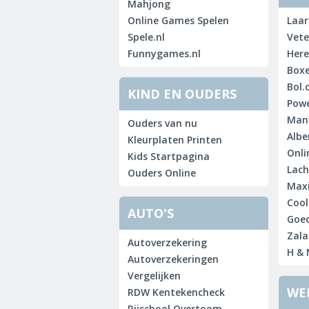
Mahjong
Online Games Spelen
Laar
Spele.nl
Vete
Funnygames.nl
Here
Boxe
Bol.
KIND EN OUDERS
Powe
Manf
Ouders van nu
Albe
Kleurplaten Printen
Onli
Kids Startpagina
Lach
Ouders Online
Maxi
Cool
AUTO'S
Goed
Zala
Autoverzekering
H & 
Autoverzekeringen
Vergelijken
WE
RDW Kentekencheck
Rijschool Overtoom