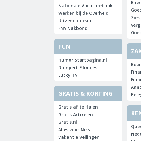
Ener
Nationale Vacuturebank
Goed
Werken bij de Overheid
Ziek
Uitzendbureau
verg
FNV Vakbond
Goed
FUN
ZAK
Humor Startpagina.nl
Beur
Dumpert Filmpjes
Fina
Lucky TV
Fina
Aan
GRATIS & KORTING
Bele
Gratis af te Halen
KE
Gratis Artikelen
Gratis.nl
Ques
Alles voor Niks
Ned
Vakantie Veilingen