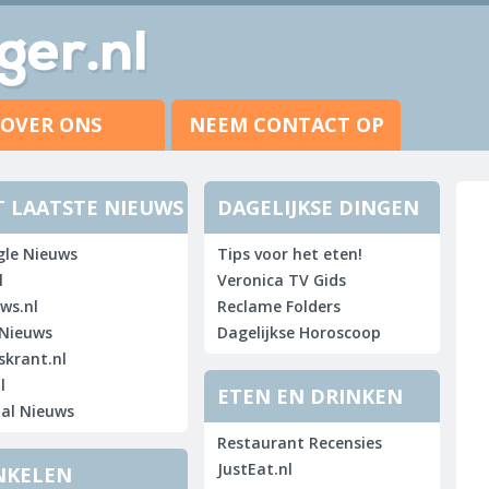
OVER ONS
NEEM CONTACT OP
T LAATSTE NIEUWS
DAGELIJKSE DINGEN
le Nieuws
Tips voor het eten!
l
Veronica TV Gids
ws.nl
Reclame Folders
Nieuws
Dagelijkse Horoscoop
skrant.nl
l
ETEN EN DRINKEN
al Nieuws
Restaurant Recensies
JustEat.nl
NKELEN