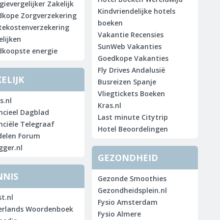
gievergelijker Zakelijk
Kindvriendelijke hotels
kope Zorgverzekering
boeken
tekostenverzekering
Vakantie Recensies
elijken
SunWeb Vakanties
koopste energie
Goedkope Vakanties
Fly Drives Andalusië
ELIJK
Busreizen Spanje
Vliegtickets Boeken
s.nl
Kras.nl
ncieel Dagblad
Last minute Citytrip
nciële Telegraaf
Hotel Beoordelingen
delen Forum
gger.nl
GEZONDHEID
NNIS
Gezonde Smoothies
Gezondheidsplein.nl
t.nl
Fysio Amsterdam
erlands Woordenboek
Fysio Almere