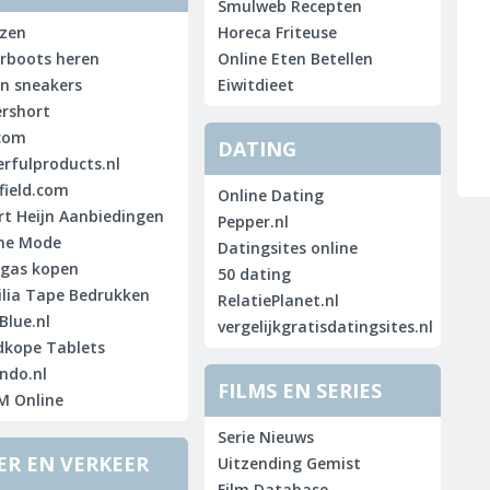
Smulweb Recepten
zen
Horeca Friteuse
rboots heren
Online Eten Betellen
n sneakers
Eiwitdieet
rshort
com
DATING
rfulproducts.nl
ield.com
Online Dating
rt Heijn Aanbiedingen
Pepper.nl
ne Mode
Datingsites online
gas kopen
50 dating
lia Tape Bedrukken
RelatiePlanet.nl
Blue.nl
vergelijkgratisdatingsites.nl
kope Tablets
ndo.nl
FILMS EN SERIES
M Online
Serie Nieuws
ER EN VERKEER
Uitzending Gemist
Film Database