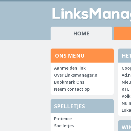
HOME
ONS MENU
HE
Aanmelden link
Goog
Over Linksmanager.nl
Ad.n
Bookmark Ons
Nieu
Neem contact op
RTL 
Volk
Nu.n
SPELLETJES
Loka
Patience
Spelletjes
WI