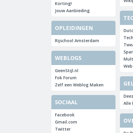
Wiki
Korting!
Jouw Aanbieding
TE
OPLEIDINGEN
Dut
Tech
Rijschool Amsterdam
Twea
Spam
WEBLOGS
Mult
Web
GeenStijl.nl
Fok Forum
GE
Zelf een Weblog Maken
Deez
SOCIAAL
Alle
Facebook
OV
Gmail.com
Twitter