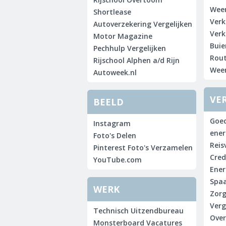
Weer
Shortlease
Verk
Autoverzekering Vergelijken
Verk
Motor Magazine
Buie
Pechhulp Vergelijken
Rout
Rijschool Alphen a/d Rijn
Weer
Autoweek.nl
VE
BEELD
Goe
Instagram
ener
Foto's Delen
Reis
Pinterest Foto's Verzamelen
Cred
YouTube.com
Ener
Spaa
WERK
Zorg
Verg
Technisch Uitzendbureau
Over
Monsterboard Vacatures