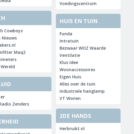
pedia
Voedingscentrum
CH
HUIS EN TUIN
ch Cowboys
Funda
 Nieuws
Intratuin
kers.nl
Bezwaar WOZ Waarde
filter Maq2
Ventilatie
imeters
Klus Idee
 Wereld
Woonaccessoires
Eigen Huis
LUID
Alles over de tuin
Industriele hanglamp
er
VT Wonen
 Radio Zenders
2DE HANDS
ERHEID
Herbruikt.nl